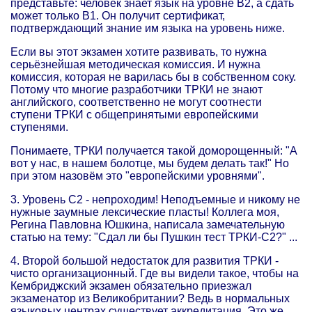
представьте: человек знает язык на уровне В2, а сдать
может только В1. Он получит сертификат,
подтверждающий знание им языка на уровень ниже.
Если вы этот экзамен хотите развивать, то нужна
серьёзнейшая методическая комиссия. И нужна
комиссия, которая не варилась бы в собственном соку.
Потому что многие разработчики ТРКИ не знают
английского, соответственно не могут соотнести
ступени ТРКИ с общепринятыми европейскими
ступенями.
Понимаете, ТРКИ получается такой доморощенный: "А
вот у нас, в нашем болотце, мы будем делать так!" Но
при этом назовём это "европейскими уровнями".
3. Уровень С2 - непроходим! Неподъемные и никому не
нужные заумные лексические пласты! Коллега моя,
Регина Павловна Юшкина, написала замечательную
статью на тему: "Сдал ли бы Пушкин тест ТРКИ-С2?" ...
4. Второй большой недостаток для развития ТРКИ -
чисто организационный. Где вы видели такое, чтобы на
Кембриджский экзамен обязательно приезжал
экзаменатор из Великобритании? Ведь в нормальных
языковых центрах существует аккредитация. Это же