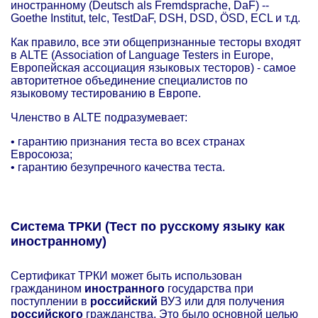
иностранному (Deutsch als Fremdsprache, DaF) --
Goethe Institut, telc, TestDaF, DSH, DSD, ÖSD, ECL и т.д.
Как правило, все эти общепризнанные тесторы входят
в ALTE (Association of Language Testers in Europe,
Европейская ассоциация языковых тесторов) - самое
авторитетное объединение специалистов по
языковому тестированию в Европе.
Членство в ALTE подразумевает:
• гарантию признания теста во всех странах
Евросоюза;
• гарантию безупречного качества теста.
Система ТРКИ (Тест по русскому языку как
иностранному)
Сертификат ТРКИ может быть использован
гражданином
иностранного
государства при
поступлении в
российский
ВУЗ или для получения
российского
гражданства. Это было основной целью