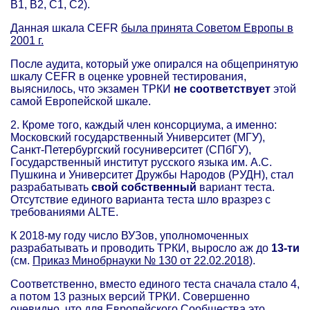
В1, В2, С1, C2).
Данная шкала CEFR
была принята Советом Европы в
2001 г.
После аудита, который уже опирался на общепринятую
шкалу CEFR в оценке уровней тестирования,
выяснилось, что экзамен ТРКИ
не соответствует
этой
самой Европейской шкале.
2. Кроме того, каждый член консорциума, а именно:
Московский государственный Университет (МГУ),
Санкт-Петербургский госуниверситет (СПбГУ),
Государственный институт русского языка им. А.С.
Пушкина и Университет Дружбы Народов (РУДН), стал
разрабатывать
свой собственный
вариант теста.
Отсутствие единого варианта теста шло вразрез с
требованиями ALTE.
К 2018-му году число ВУЗов, уполномоченных
разрабатывать и проводить ТРКИ, выросло аж до
13-ти
(см.
Приказ Минобрнауки № 130 от 22.02.2018
).
Соответственно, вместо единого теста сначала стало 4,
а потом 13 разных версий ТРКИ. Совершенно
очевидно, что для Европейского Сообщества это