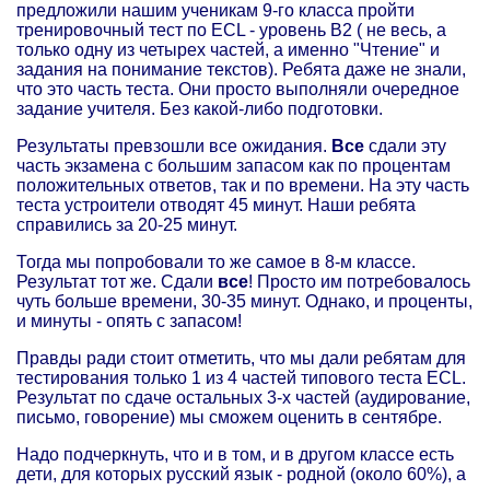
предложили нашим ученикам 9-го класса пройти
тренировочный тест по ECL - уровень B2 ( не весь, а
только одну из четырех частей, а именно "Чтение" и
задания на понимание текстов). Ребята даже не знали,
что это часть теста. Они просто выполняли очередное
задание учителя. Без какой-либо подготовки.
Результаты превзошли все ожидания.
Все
сдали эту
часть экзамена с большим запасом как по процентам
положительных ответов, так и по времени. На эту часть
теста устроители отводят 45 минут. Наши ребята
справились за 20-25 минут.
Тогда мы попробовали то же самое в 8-м классе.
Результат тот же. Сдали
все
! Просто им потребовалось
чуть больше времени, 30-35 минут. Однако, и проценты,
и минуты - опять с запасом!
Правды ради стоит отметить, что мы дали ребятам для
тестирования только 1 из 4 частей типового теста ECL.
Результат по сдаче остальных 3-х частей (аудирование,
письмо, говорение) мы сможем оценить в сентябре.
Надо подчеркнуть, что и в том, и в другом классе есть
дети, для которых русский язык - родной (около 60%), а