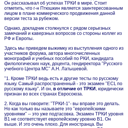
Он рассказывал об успехах ТРКИ в мире. Стоит
отметить, что г-н Птюшкин является заинтересованным
лицом в плане коммерческого продвижения данной
версии теста за рубежом.
Однако, докладчик столкнулся с рядом серьезных
замечаний и каверзных вопросов со стороны коллег из
РФ и Европы.
Здесь мы приведем выжимку из выступления одного из
участников форума, автора многочисленных
монографий и учебных пособий по РКИ, кандидата
филологических наук, доцента, гендиректора "Русского
учебного Центра МС" А.Н. Латышевой.
"1. Кроме ТРКИ ведь есть и другие тесты по русскому
языку. Самый распространенный - это экзамен "ECL по
русскому языку". И он,
в отличие от ТРКИ
, юридически
признан во всех странах Евросоюза.
2. Когда вы говорите: "ТРКИ-1"- вы вправе это делать.
Но как только вы называете это "европейскими
уровнями" -- это уже подтасовка. Экзамен ТРКИ уровня
B1 не соответствует европейскому уровню B1. Он
выше. И это очень плохо. Для иностранца. Вы