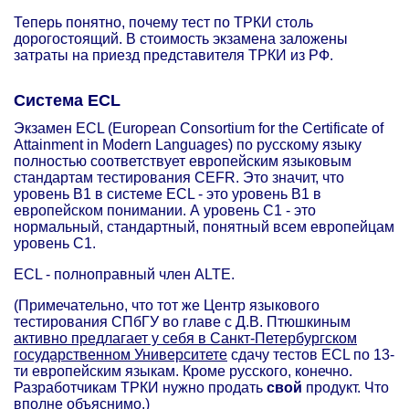
Теперь понятно, почему тест по ТРКИ столь
дорогостоящий. В стоимость экзамена заложены
затраты на приезд представителя ТРКИ из РФ.
Система ECL
Экзамен ECL (European Consortium for the Certificate of
Attainment in Modern Languages) по русскому языку
полностью соответствует европейским языковым
стандартам тестирования СEFR. Это значит, что
уровень В1 в системе ECL - это уровень B1 в
европейском понимании. А уровень С1 - это
нормальный, стандартный, понятный всем европейцам
уровень С1.
ECL - полноправный член ALTE.
(Примечательно, что тот же Центр языкового
тестирования СПбГУ во главе с Д.В. Птюшкиным
активно предлагает у себя в Санкт-Петербургском
государственном Университете
сдачу тестов ECL по 13-
ти европейским языкам. Кроме русского, конечно.
Разработчикам ТРКИ нужно продать
свой
продукт. Что
вполне объяснимо.)