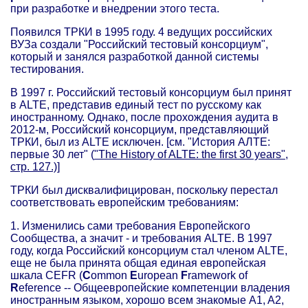
при разработке и внедрении этого теста.
Появился ТРКИ в 1995 году. 4 ведущих российских
ВУЗа создали "Российский тестовый консорциум",
который и занялся разработкой данной системы
тестирования.
В 1997 г. Российский тестовый консорциум был принят
в ALTE, представив единый тест по русскому как
иностранному. Однако, после прохождения аудита в
2012-м, Российский консорциум, представляющий
ТРКИ, был из ALTE исключен. [см. "История АЛТЕ:
первые 30 лет" (
"The History of ALTE: the first 30 years",
стр. 127.)]
ТРКИ был дисквалифицирован, поскольку перестал
соответствовать европейским требованиям:
1. Изменились сами требования Европейского
Сообщества, а значит - и требования ALTE. В 1997
году, когда Российский консорциум стал членом ALTE,
еще не была принята общая единая европейская
шкала CEFR (
C
ommon
E
uropean
F
ramework of
R
eference -- Общеевропейские компетенции владения
иностранным языком, хорошо всем знакомые A1, A2,