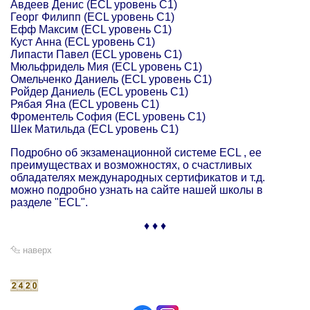
Авдеев Денис (ECL уровень C1)
Георг Филипп (ECL уровень C1)
Ефф Максим (ECL уровень C1)
Куст Анна (ECL уровень C1)
Липасти Павел (ECL уровень C1)
Мюльфридель Мия (ECL уровень C1)
Омельченко Даниель (ECL уровень C1)
Ройдер Даниель (ECL уровень C1)
Рябая Яна (ECL уровень C1)
Фроментель София (ECL уровень C1)
Шек Матильда (ECL уровень C1)
Подробно об экзаменационной системе ECL , ее
преимуществах и возможностях, о счастливых
обладателях международных сертификатов и т.д.
можно подробно узнать на сайте нашей школы в
разделе "ECL".
♦ ♦ ♦
наверх