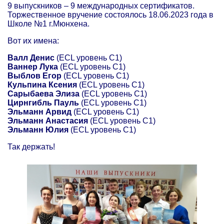
9 выпускников – 9 международных сертификатов.
Торжественное вручение состоялось 18.06.2023 года в
Школе №1 г.Мюнхена.
Вот их имена:
Валл Денис
(ECL уровень C1)
Ваннер Лука
(ECL уровень C1)
Выблов Егор
(ECL уровень C1)
Кульпина Ксения
(ECL уровень C1)
Сарыбаева Элиза
(ECL уровень C1)
Цирнгибль Пауль
(ECL уровень C1)
Эльманн Арвид
(ECL уровень C1)
Эльманн Анастасия
(ECL уровень C1)
Эльманн Юлия
(ECL уровень C1)
Так держать!